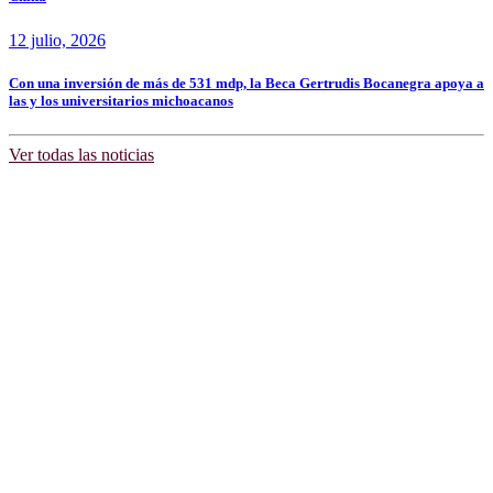
12 julio, 2026
Con una inversión de más de 531 mdp, la Beca Gertrudis Bocanegra apoya a
las y los universitarios michoacanos
Ver todas las noticias